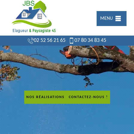
MENU
02 52 56 21 65
07 80 34 83 45
NOS RÉALISATIONS
CONTACTEZ-NOUS !