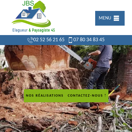
MENU
02 52 56 21 65
07 80 34 83 45
NOS RÉALISATIONS
CONTACTEZ-NOUS !