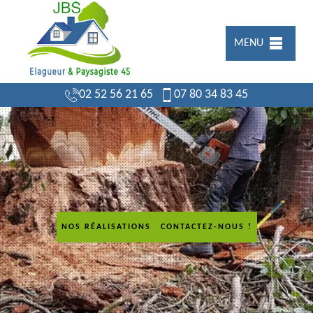
MENU
02 52 56 21 65
07 80 34 83 45
NOS RÉALISATIONS
CONTACTEZ-NOUS !