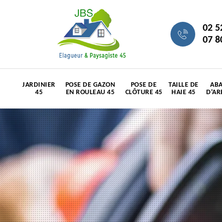
02 5
07 8
JARDINIER
POSE DE GAZON
POSE DE
TAILLE DE
ABA
45
EN ROULEAU 45
CLÔTURE 45
HAIE 45
D'AR