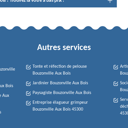
is ? Trouvez la vôtre à bas prix !
Autres services
Tonte et réfection de pelouse
Arti
zonville
Bouzonville Aux Bois
Bouz
Jardinier Bouzonville Aux Bois
Soci
ux Bois
Bouz
Paysagiste Bouzonville Aux Bois
e Aux
Serv
Entreprise élagueur grimpeur
déch
Bouzonville Aux Bois 45300
s
453