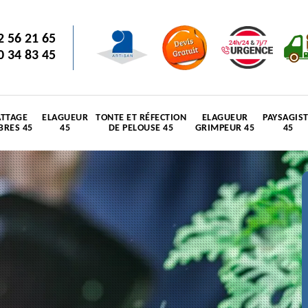
2 56 21 65
0 34 83 45
TTAGE
ELAGUEUR
TONTE ET RÉFECTION
ELAGUEUR
PAYSAGIS
BRES 45
45
DE PELOUSE 45
GRIMPEUR 45
45