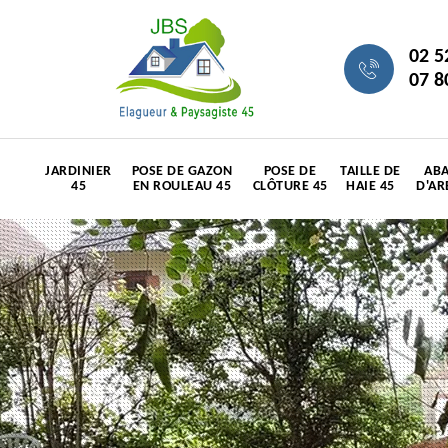
02 5
07 8
JARDINIER
POSE DE GAZON
POSE DE
TAILLE DE
ABA
45
EN ROULEAU 45
CLÔTURE 45
HAIE 45
D'AR