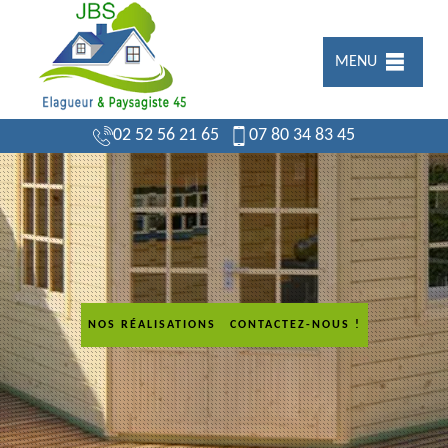
MENU
02 52 56 21 65
07 80 34 83 45
NOS RÉALISATIONS
CONTACTEZ-NOUS !