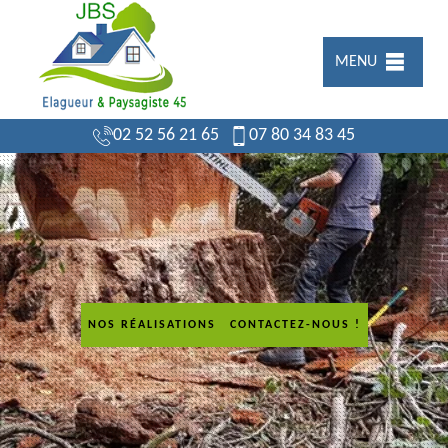
MENU
02 52 56 21 65
07 80 34 83 45
NOS RÉALISATIONS
CONTACTEZ-NOUS !