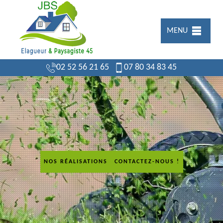
MENU
02 52 56 21 65
07 80 34 83 45
NOS RÉALISATIONS
CONTACTEZ-NOUS !