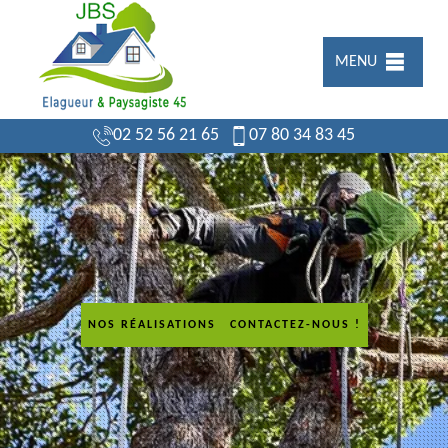
MENU
02 52 56 21 65
07 80 34 83 45
NOS RÉALISATIONS
CONTACTEZ-NOUS !