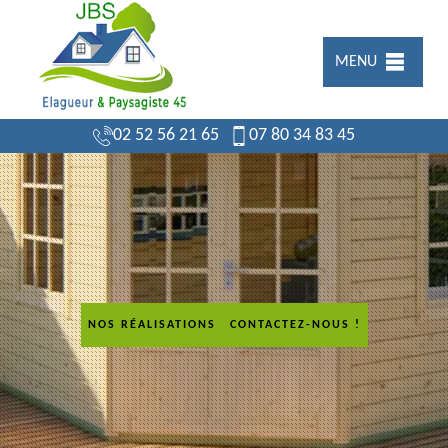
MENU
02 52 56 21 65
07 80 34 83 45
NOS RÉALISATIONS
CONTACTEZ-NOUS !