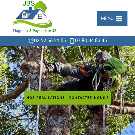
MENU
02 52 56 21 65
07 80 34 83 45
NOS RÉALISATIONS
CONTACTEZ-NOUS !