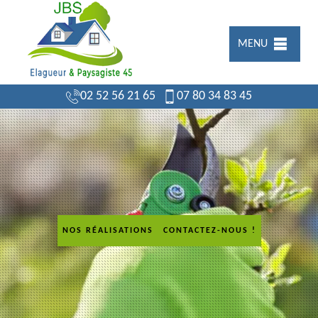
MENU
02 52 56 21 65
07 80 34 83 45
NOS RÉALISATIONS
CONTACTEZ-NOUS !