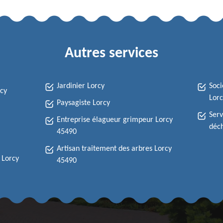
Autres services
Jardinier Lorcy
Soci
rcy
Lor
Paysagiste Lorcy
Serv
Entreprise élagueur grimpeur Lorcy
déch
45490
Artisan traitement des arbres Lorcy
 Lorcy
45490