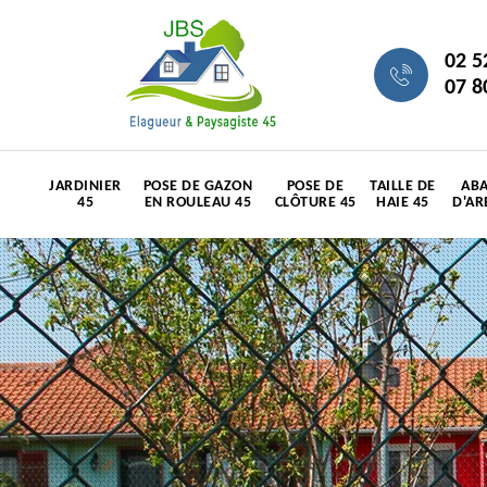
02 5
07 8
JARDINIER
POSE DE GAZON
POSE DE
TAILLE DE
ABA
45
EN ROULEAU 45
CLÔTURE 45
HAIE 45
D'AR