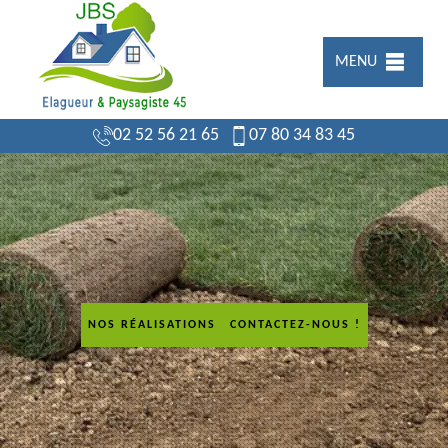
MENU
02 52 56 21 65
07 80 34 83 45
NOS RÉALISATIONS
CONTACTEZ-NOUS !