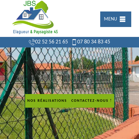
MENU
02 52 56 21 65
07 80 34 83 45
NOS RÉALISATIONS
CONTACTEZ-NOUS !