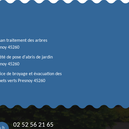
san traitement des arbres
snoy 45260
été de pose d'abris de jardin
snoy 45260
ice de broyage et évacuation des
ets verts Presnoy 45260
02 52 56 21 65