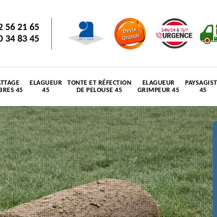
2 56 21 65
0 34 83 45
TTAGE
ELAGUEUR
TONTE ET RÉFECTION
ELAGUEUR
PAYSAGIS
BRES 45
45
DE PELOUSE 45
GRIMPEUR 45
45