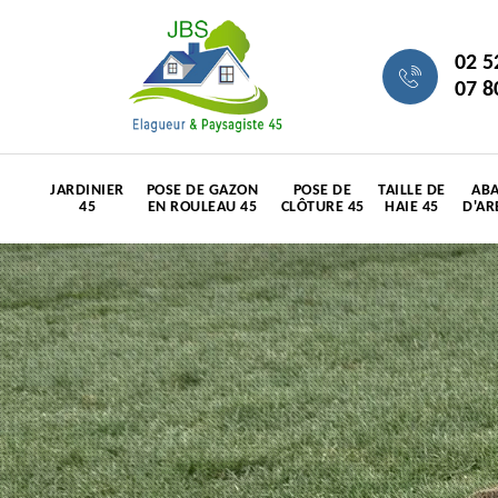
02 5
07 8
JARDINIER
POSE DE GAZON
POSE DE
TAILLE DE
ABA
45
EN ROULEAU 45
CLÔTURE 45
HAIE 45
D'AR