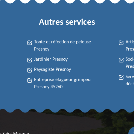
Autres services
Tonte et réfection de pelouse
Arti
Presnoy
Pre
Jardinier Presnoy
Soci
Pre
Paysagiste Presnoy
Serv
Entreprise élagueur grimpeur
déch
Presnoy 45260