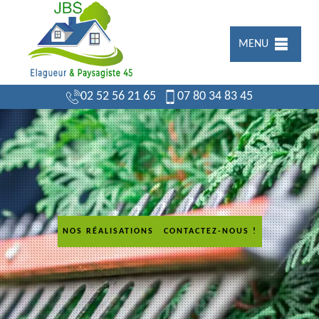
MENU
02 52 56 21 65
07 80 34 83 45
NOS RÉALISATIONS
CONTACTEZ-NOUS !