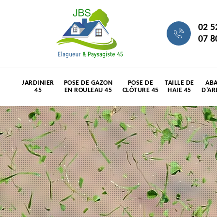
02 5
07 8
JARDINIER
POSE DE GAZON
POSE DE
TAILLE DE
ABA
45
EN ROULEAU 45
CLÔTURE 45
HAIE 45
D'AR