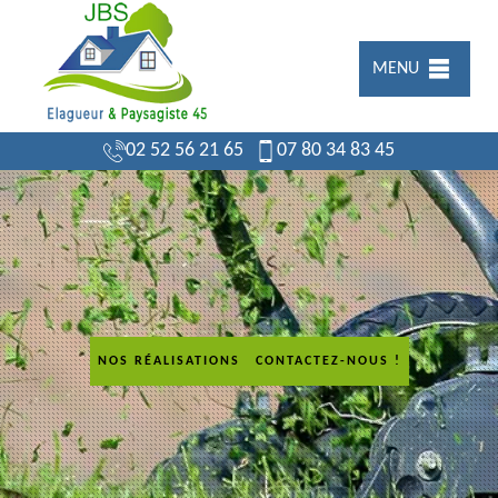
MENU
02 52 56 21 65
07 80 34 83 45
NOS RÉALISATIONS
CONTACTEZ-NOUS !