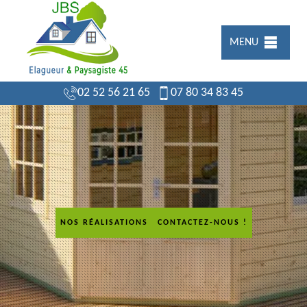
MENU
02 52 56 21 65
07 80 34 83 45
NOS RÉALISATIONS
CONTACTEZ-NOUS !