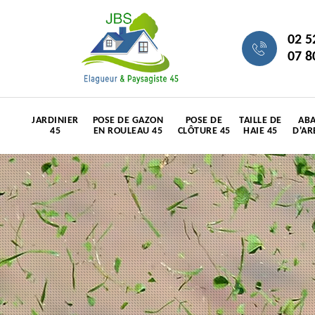
02 5
07 8
JARDINIER
POSE DE GAZON
POSE DE
TAILLE DE
ABA
45
EN ROULEAU 45
CLÔTURE 45
HAIE 45
D'AR