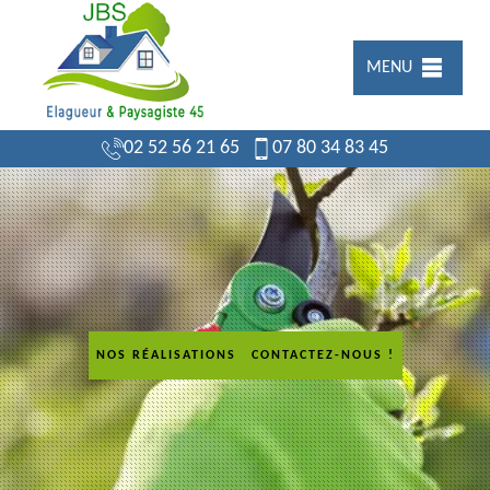
MENU
02 52 56 21 65
07 80 34 83 45
NOS RÉALISATIONS
CONTACTEZ-NOUS !