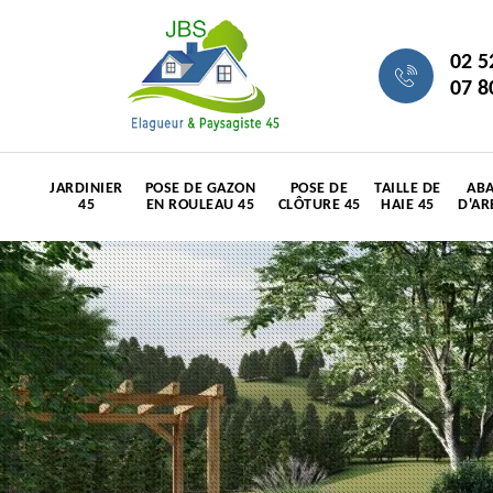
02 5
07 8
JARDINIER
POSE DE GAZON
POSE DE
TAILLE DE
ABA
45
EN ROULEAU 45
CLÔTURE 45
HAIE 45
D'AR