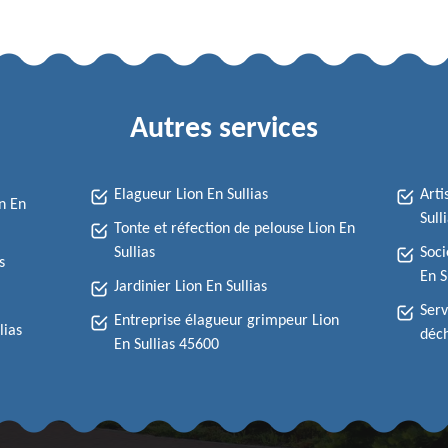
Autres services
Elagueur Lion En Sullias
Arti
n En
Sull
Tonte et réfection de pelouse Lion En
Sullias
Soci
s
En S
Jardinier Lion En Sullias
Serv
Entreprise élagueur grimpeur Lion
lias
déch
En Sullias 45600