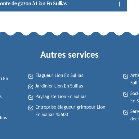
onte de gazon à Lion En Sullias
Autres services
Elagueur Lion En Sullias
Arti
n En
Sull
Jardinier Lion En Sullias
Soci
s
Paysagiste Lion En Sullias
En S
Entreprise élagueur grimpeur Lion
Serv
En Sullias 45600
lias
déch