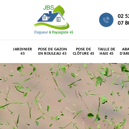
02 5
07 8
JARDINIER
POSE DE GAZON
POSE DE
TAILLE DE
ABA
45
EN ROULEAU 45
CLÔTURE 45
HAIE 45
D'AR