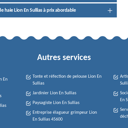
de haie Lion En Sullias à prix abordable
Autres services
Tonte et réfection de pelouse Lion En
Arti
n En
Sullias
Sull
Jardinier Lion En Sullias
Soci
s
En S
Paysagiste Lion En Sullias
lias
Serv
Entreprise élagueur grimpeur Lion
déch
En Sullias 45600