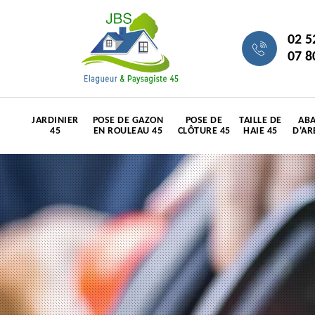
02 5
07 8
JARDINIER
POSE DE GAZON
POSE DE
TAILLE DE
ABA
45
EN ROULEAU 45
CLÔTURE 45
HAIE 45
D'AR