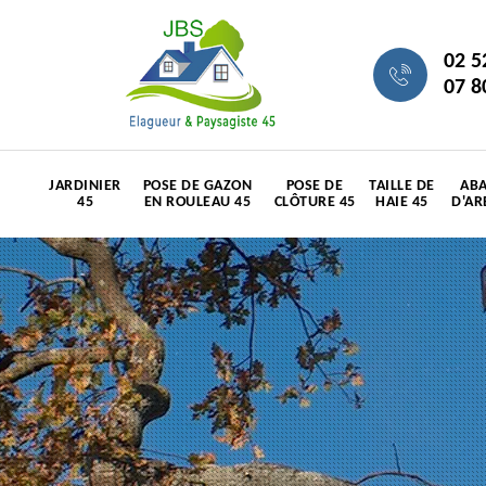
02 5
07 8
JARDINIER
POSE DE GAZON
POSE DE
TAILLE DE
ABA
45
EN ROULEAU 45
CLÔTURE 45
HAIE 45
D'AR