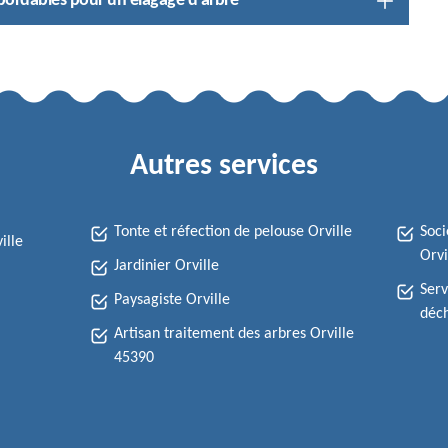
abordables pour un élagage d’arbre
Autres services
Tonte et réfection de pelouse Orville
Soci
ille
Orvi
Jardinier Orville
Serv
Paysagiste Orville
déch
Artisan traitement des arbres Orville
45390