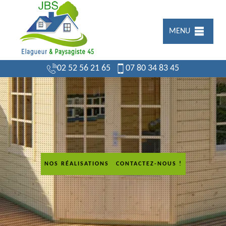
MENU
02 52 56 21 65
07 80 34 83 45
NOS RÉALISATIONS
CONTACTEZ-NOUS !