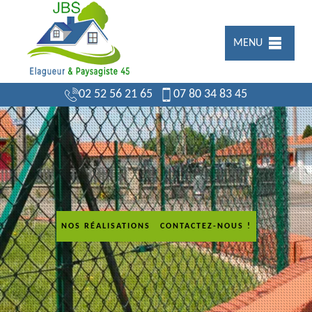
MENU
02 52 56 21 65
07 80 34 83 45
NOS RÉALISATIONS
CONTACTEZ-NOUS !