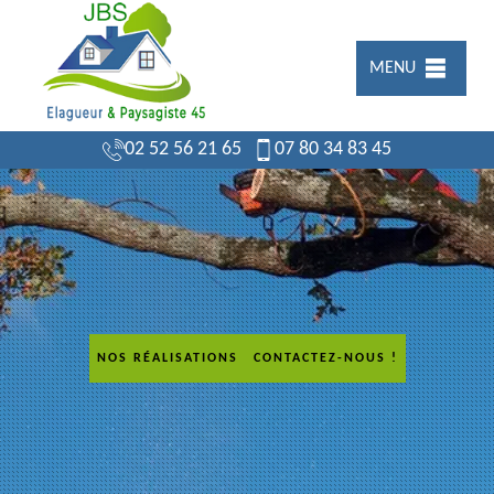
MENU
02 52 56 21 65
07 80 34 83 45
NOS RÉALISATIONS
CONTACTEZ-NOUS !