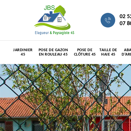
02 5
07 8
JARDINIER
POSE DE GAZON
POSE DE
TAILLE DE
ABA
45
EN ROULEAU 45
CLÔTURE 45
HAIE 45
D'AR