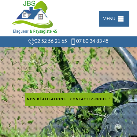
MENU
02 52 56 21 65
07 80 34 83 45
NOS RÉALISATIONS
CONTACTEZ-NOUS !