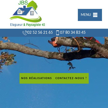
MENU
02 52 56 21 65
07 80 34 83 45
NOS RÉALISATIONS
CONTACTEZ-NOUS !