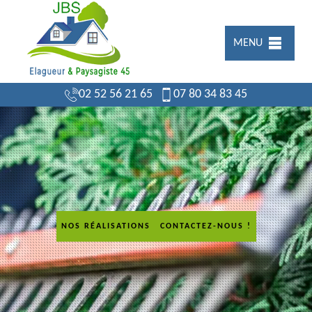
MENU
02 52 56 21 65
07 80 34 83 45
NOS RÉALISATIONS
CONTACTEZ-NOUS !