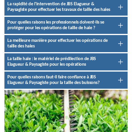
La rapidité de l'intervention de JBS Elagueur &
Paysagiste pour effectuer les travaux de taille des haies
Pour quelles raisons les professionnels doivent-ils se
protéger pour les opérations de taille de haie ?
La meilleure manière pour effectuer les opérations de
taille des haies
La taille haie : le matériel de prédilection de JBS
Elagueur & Paysagiste pour les opérations
Pour quelles raisons faut-il faire confiance à JBS
Elagueur & Paysagiste pour la taille des buissons?