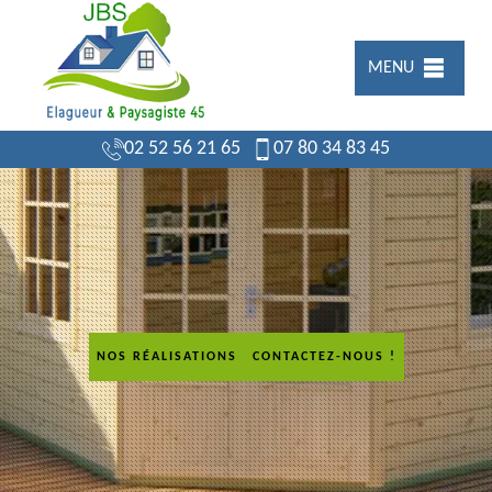
MENU
02 52 56 21 65
07 80 34 83 45
NOS RÉALISATIONS
CONTACTEZ-NOUS !