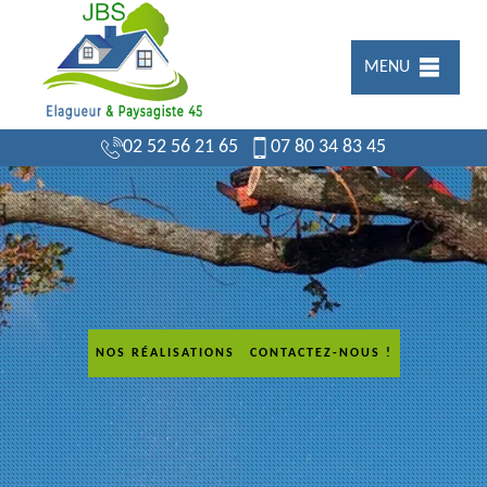
MENU
02 52 56 21 65
07 80 34 83 45
NOS RÉALISATIONS
CONTACTEZ-NOUS !