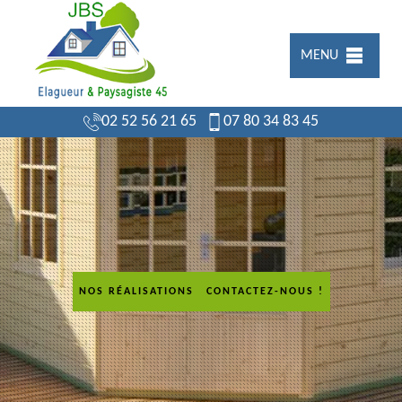
MENU
02 52 56 21 65
07 80 34 83 45
NOS RÉALISATIONS
CONTACTEZ-NOUS !