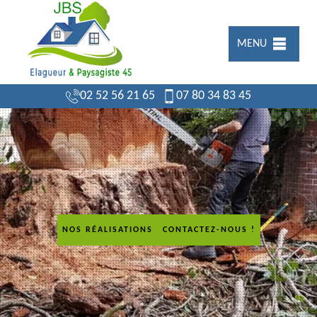
MENU
02 52 56 21 65
07 80 34 83 45
NOS RÉALISATIONS
CONTACTEZ-NOUS !