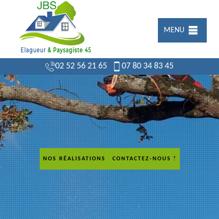
MENU
02 52 56 21 65
07 80 34 83 45
NOS RÉALISATIONS
CONTACTEZ-NOUS !