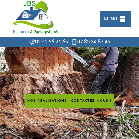
MENU
02 52 56 21 65
07 80 34 83 45
NOS RÉALISATIONS
CONTACTEZ-NOUS !