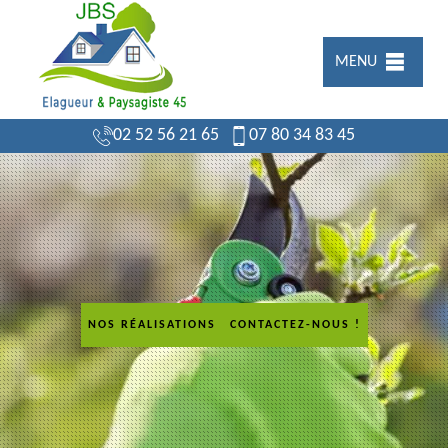
MENU
02 52 56 21 65
07 80 34 83 45
NOS RÉALISATIONS
CONTACTEZ-NOUS !