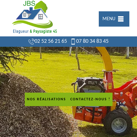
MENU
02 52 56 21 65
07 80 34 83 45
NOS RÉALISATIONS
CONTACTEZ-NOUS !