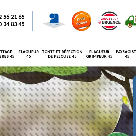
2 56 21 65
0 34 83 45
TTAGE
ELAGUEUR
TONTE ET RÉFECTION
ELAGUEUR
PAYSAGIS
BRES 45
45
DE PELOUSE 45
GRIMPEUR 45
45