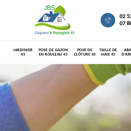
02 5
07 8
JARDINIER
POSE DE GAZON
POSE DE
TAILLE DE
ABA
45
EN ROULEAU 45
CLÔTURE 45
HAIE 45
D'AR