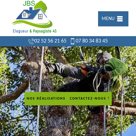
MENU
02 52 56 21 65
07 80 34 83 45
NOS RÉALISATIONS
CONTACTEZ-NOUS !