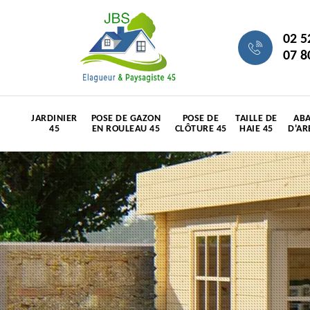
02 5
07 8
JARDINIER
POSE DE GAZON
POSE DE
TAILLE DE
ABA
45
EN ROULEAU 45
CLÔTURE 45
HAIE 45
D'AR