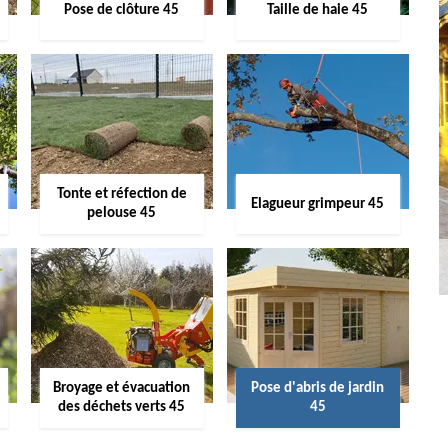
Pose de clôture 45
Taille de haie 45
Tonte et réfection de
Elagueur grimpeur 45
pelouse 45
Broyage et évacuation
Pose d'abris de jardin
des déchets verts 45
45