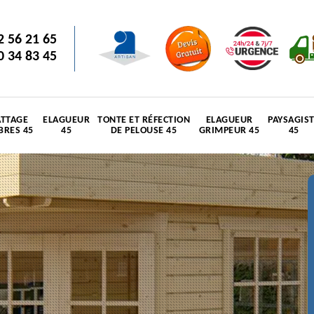
2 56 21 65
0 34 83 45
TTAGE
ELAGUEUR
TONTE ET RÉFECTION
ELAGUEUR
PAYSAGIS
BRES 45
45
DE PELOUSE 45
GRIMPEUR 45
45