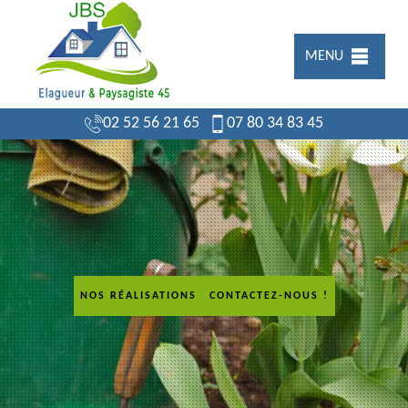
MENU
02 52 56 21 65
07 80 34 83 45
NOS RÉALISATIONS
CONTACTEZ-NOUS !