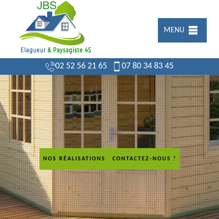
MENU
02 52 56 21 65
07 80 34 83 45
NOS RÉALISATIONS
CONTACTEZ-NOUS !