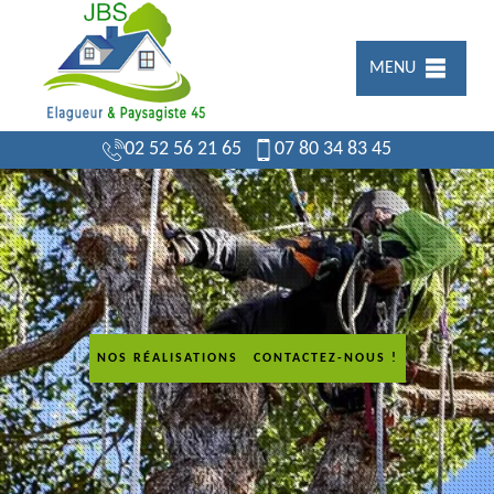
MENU
02 52 56 21 65
07 80 34 83 45
NOS RÉALISATIONS
CONTACTEZ-NOUS !