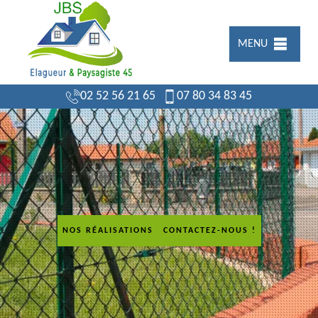
MENU
02 52 56 21 65
07 80 34 83 45
NOS RÉALISATIONS
CONTACTEZ-NOUS !