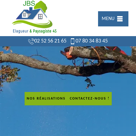
MENU
02 52 56 21 65
07 80 34 83 45
NOS RÉALISATIONS
CONTACTEZ-NOUS !