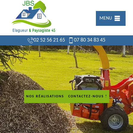
MENU
02 52 56 21 65
07 80 34 83 45
NOS RÉALISATIONS
CONTACTEZ-NOUS !